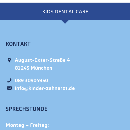
KIDS DENTAL CARE
KONTAKT
August-Exter-Straße 4
81245
München
089 30904950
info@kinder-zahnarzt.de
SPRECHSTUNDE
Montag – Freitag: