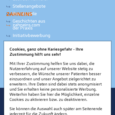
Stellenangebote
Ihre Vorteile
ZAHNEINS
Geschichten aus
zahneins.com
der Praxis
Initiativbewerbung
Cookies, ganz ohne Kariesgefahr - Ihre
Zustimmung hilft uns sehr!
Mit Ihrer Zustimmung helfen Sie uns dabei, die
Nutzererfahrung auf unserer Website stetig zu
verbessern, die Wünsche unserer Patienten besser
einzuordnen und unser Angebot zielgerichtet zu
erweitern. Ihre Daten sind dabei stets anonymisiert
und Sie erhalten keine personalisierte Werbung.
Weiterhin haben Sie hier die Möglichkeit, einzelne
STARTSEITE
KONTAKT
Cookies zu aktivieren bzw. zu deaktivieren.
COOKIE-EINSTELLUNGEN
IMPRESSUM
Sie können die Auswahl auch später am Seitenende
jederzeit für die Zukunft ändern.